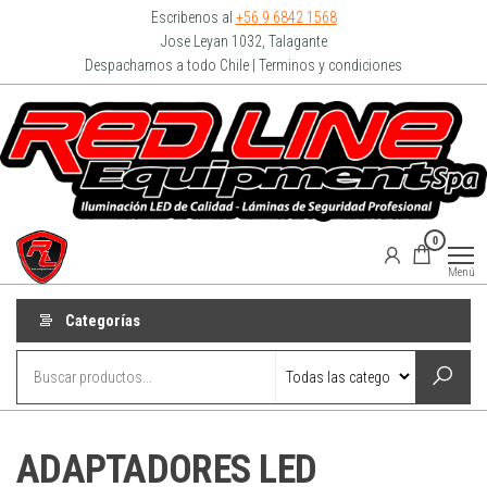
Escribenos al
+56 9 6842 1568
Jose Leyan 1032, Talagante
Despachamos a todo Chile | Terminos y condiciones
Redline
0
Equipment
Menú
Categorías
ADAPTADORES LED