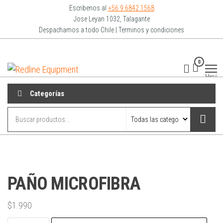
Escribenos al
+56 9 6842 1568
Jose Leyan 1032, Talagante
Despachamos a todo Chile | Terminos y condiciones
0
Redline
Equipment
Menú
Categorías
PAÑO MICROFIBRA
$
1.990