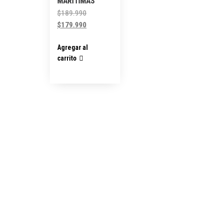
MARITIMAS
$
189.990
$
179.990
Agregar al
carrito