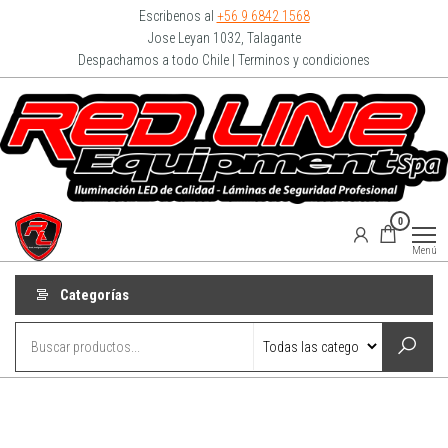
Escribenos al
+56 9 6842 1568
Jose Leyan 1032, Talagante
Despachamos a todo Chile | Terminos y condiciones
Redline
0
Equipment
Menú
Categorías