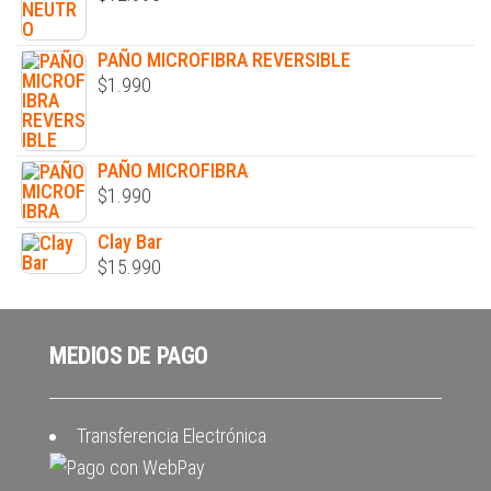
PAÑO MICROFIBRA REVERSIBLE
$
1.990
PAÑO MICROFIBRA
$
1.990
Clay Bar
$
15.990
MEDIOS DE PAGO
Transferencia Electrónica