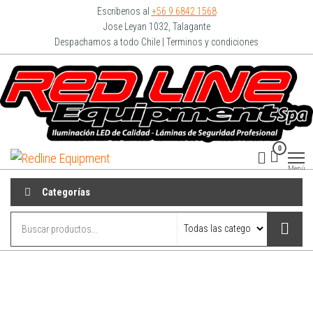
Escribenos al
+56 9 6842 1568
Jose Leyan 1032, Talagante
Despachamos a todo Chile | Terminos y condiciones
0
Redline
Equipment
Menú
Categorías