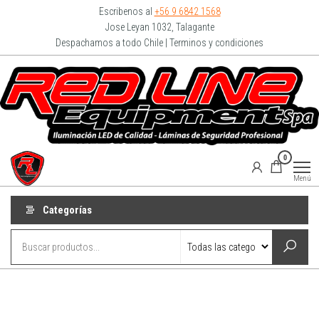
Escribenos al
+56 9 6842 1568
Jose Leyan 1032, Talagante
Despachamos a todo Chile | Terminos y condiciones
Redline
0
Equipment
Menú
Categorías