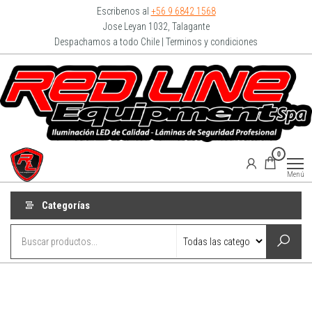
Escribenos al
+56 9 6842 1568
Jose Leyan 1032, Talagante
Despachamos a todo Chile | Terminos y condiciones
Redline
0
Equipment
Menú
Categorías