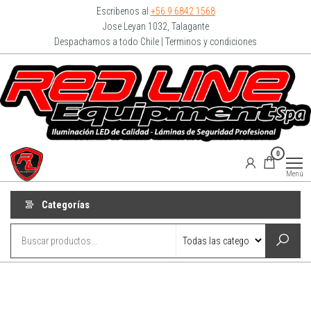
Escribenos al
+56 9 6842 1568
Jose Leyan 1032, Talagante
Despachamos a todo Chile | Terminos y condiciones
Redline
0
Equipment
Menú
Categorías