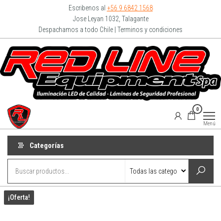
Escribenos al
+56 9 6842 1568
Jose Leyan 1032, Talagante
Despachamos a todo Chile | Terminos y condiciones
Redline
0
Equipment
Menú
Categorías
¡Oferta!