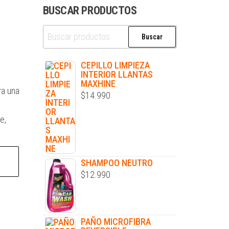
BUSCAR PRODUCTOS
Buscar
CEPILLO LIMPIEZA
INTERIOR LLANTAS
MAXHINE
ra una
$
14.990
e,
SHAMPOO NEUTRO
$
12.990
PAÑO MICROFIBRA