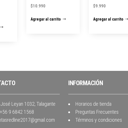
$
10.990
$
9.990
Agregar al carrito
Agregar al carrito
TACTO
INFORMACIÓN
José Leyan 1032, Talagante
Horarios de tienda
+56 9 6842 1568
Preguntas Frecuentes
ntasredline2017@gmail.com
Términos y condiciones