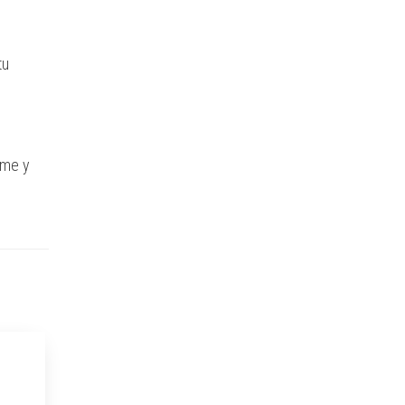
tu
ome y