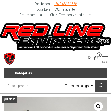
Escribenos al
+56 9 6842 1568
Jose Leyan 1032, Talagante
Despachamos a todo Chile | Terminos y condiciones
Redline
0
Equipment
Menú
Categorías
¡Oferta!