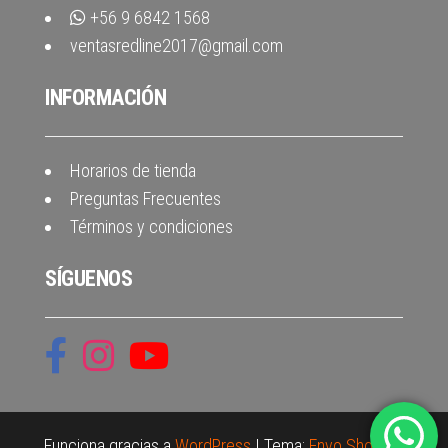
+56 9 6842 1568
ventasredline2017@gmail.com
INFORMACIÓN
Horarios de tienda
Preguntas Frecuentes
Términos y condiciones
SÍGUENOS
Funciona gracias a
WordPress
|
Tema:
Envo Shopper