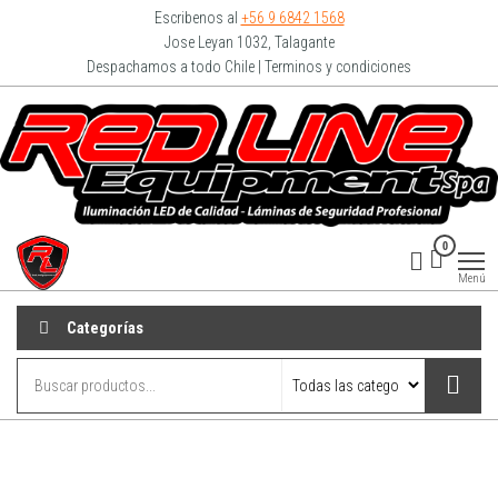
Escribenos al
+56 9 6842 1568
Jose Leyan 1032, Talagante
Despachamos a todo Chile | Terminos y condiciones
Redline
0
Equipment
Menú
Categorías