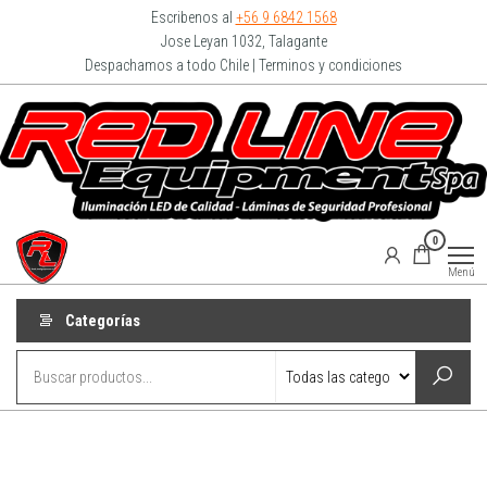
Escribenos al
+56 9 6842 1568
Jose Leyan 1032, Talagante
Despachamos a todo Chile | Terminos y condiciones
Redline
0
Equipment
Menú
Categorías