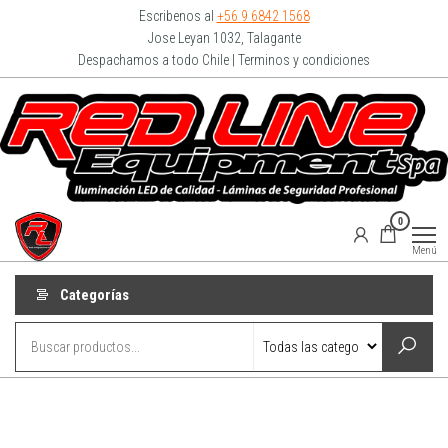
Escribenos al
+56 9 6842 1568
Jose Leyan 1032, Talagante
Despachamos a todo Chile | Terminos y condiciones
Redline
0
Equipment
Menú
Categorías