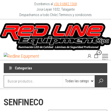
Escribenos al
+56 9 6842 1568
Jose Leyan 1032, Talagante
Despachamos a todo Chile | Terminos y condiciones
0
Redline
Equipment
Menú
Categorías
SENFINECO