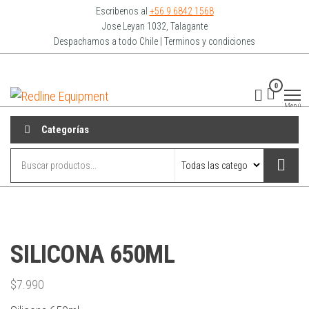
Escribenos al
+56 9 6842 1568
Jose Leyan 1032, Talagante
Despachamos a todo Chile | Terminos y condiciones
0
Redline
Equipment
Menú
Categorías
SILICONA 650ML
$
7.990